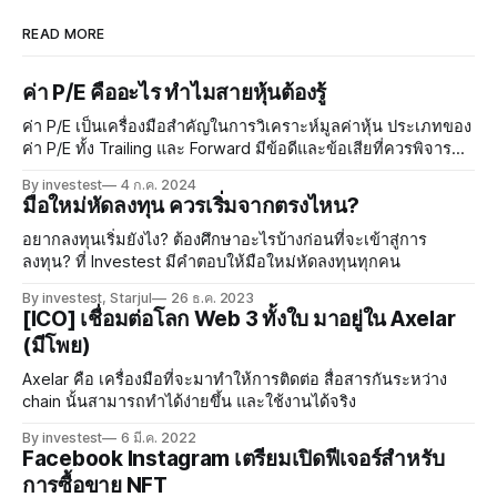
READ MORE
ค่า P/E คืออะไร ทำไมสายหุ้นต้องรู้
ค่า P/E เป็นเครื่องมือสำคัญในการวิเคราะห์มูลค่าหุ้น ประเภทของ
ค่า P/E ทั้ง Trailing และ Forward มีข้อดีและข้อเสียที่ควรพิจารณา
เมื่อนำมาประยุกต์ใช้ในตลาดหุ้นไทย การวิเคราะห์ด้วยความซับ
By investest
4 ก.ค. 2024
ซ้อนสามารถเสริมสร้างความมั่นใจในการลงทุน การบริหารความ
มือใหม่หัดลงทุน ควรเริ่มจากตรงไหน?
เสี่ยงเป็นสิ่งจำเป็นในการปกป้องผลประโยชน์ของนักลงทุน
อยากลงทุนเริ่มยังไง? ต้องศึกษาอะไรบ้างก่อนที่จะเข้าสู่การ
ลงทุน? ที่ Investest มีคำตอบให้มือใหม่หัดลงทุนทุกคน
By investest, Starjul
26 ธ.ค. 2023
[ICO] เชื่อมต่อโลก Web 3 ทั้งใบ มาอยู่ใน Axelar
(มีโพย)
Axelar คือ เครื่องมือที่จะมาทำให้การติดต่อ สื่อสารกันระหว่าง
chain นั้นสามารถทำได้ง่ายขึ้น และใช้งานได้จริง
By investest
6 มี.ค. 2022
Facebook Instagram เตรียมเปิดฟีเจอร์สำหรับ
การซื้อขาย NFT