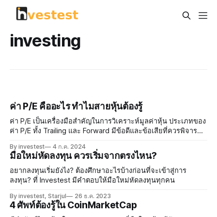
investing
ค่า P/E คืออะไร ทำไมสายหุ้นต้องรู้
ค่า P/E เป็นเครื่องมือสำคัญในการวิเคราะห์มูลค่าหุ้น ประเภทของ
ค่า P/E ทั้ง Trailing และ Forward มีข้อดีและข้อเสียที่ควรพิจารณา
เมื่อนำมาประยุกต์ใช้ในตลาดหุ้นไทย การวิเคราะห์ด้วยความซับ
By investest
4 ก.ค. 2024
ซ้อนสามารถเสริมสร้างความมั่นใจในการลงทุน การบริหารความ
มือใหม่หัดลงทุน ควรเริ่มจากตรงไหน?
เสี่ยงเป็นสิ่งจำเป็นในการปกป้องผลประโยชน์ของนักลงทุน
อยากลงทุนเริ่มยังไง? ต้องศึกษาอะไรบ้างก่อนที่จะเข้าสู่การ
ลงทุน? ที่ Investest มีคำตอบให้มือใหม่หัดลงทุนทุกคน
By investest, Starjul
26 ธ.ค. 2023
4 ศัพท์ต้องรู้ใน CoinMarketCap