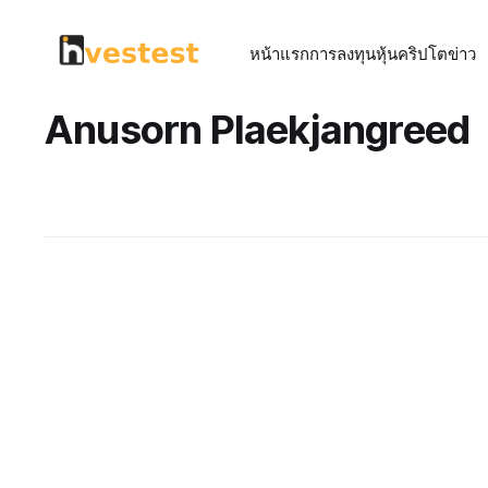
หน้าแรก
การลงทุน
หุ้น
คริปโต
ข่าว
Anusorn Plaekjangreed