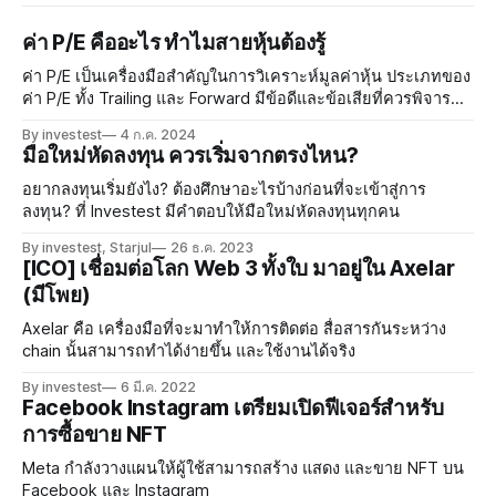
ค่า P/E คืออะไร ทำไมสายหุ้นต้องรู้
ค่า P/E เป็นเครื่องมือสำคัญในการวิเคราะห์มูลค่าหุ้น ประเภทของ
ค่า P/E ทั้ง Trailing และ Forward มีข้อดีและข้อเสียที่ควรพิจารณา
เมื่อนำมาประยุกต์ใช้ในตลาดหุ้นไทย การวิเคราะห์ด้วยความซับ
By investest
4 ก.ค. 2024
ซ้อนสามารถเสริมสร้างความมั่นใจในการลงทุน การบริหารความ
มือใหม่หัดลงทุน ควรเริ่มจากตรงไหน?
เสี่ยงเป็นสิ่งจำเป็นในการปกป้องผลประโยชน์ของนักลงทุน
อยากลงทุนเริ่มยังไง? ต้องศึกษาอะไรบ้างก่อนที่จะเข้าสู่การ
ลงทุน? ที่ Investest มีคำตอบให้มือใหม่หัดลงทุนทุกคน
By investest, Starjul
26 ธ.ค. 2023
[ICO] เชื่อมต่อโลก Web 3 ทั้งใบ มาอยู่ใน Axelar
(มีโพย)
Axelar คือ เครื่องมือที่จะมาทำให้การติดต่อ สื่อสารกันระหว่าง
chain นั้นสามารถทำได้ง่ายขึ้น และใช้งานได้จริง
By investest
6 มี.ค. 2022
Facebook Instagram เตรียมเปิดฟีเจอร์สำหรับ
การซื้อขาย NFT
Meta กำลังวางแผนให้ผู้ใช้สามารถสร้าง แสดง และขาย NFT บน
Facebook และ Instagram