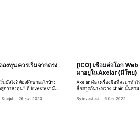
ัดลงทุน ควรเริ่มจากตรง
[ICO] เชื่อมต่อโลก Web 3
มาอยู่ใน Axelar (มีโพย)
ิ่มยังไง? ต้องศึกษาอะไรบ้าง
Axelar คือ เครื่องมือที่จะมาทำใ
งทุน? ที่ Investest มีคำ
สื่อสารกันระหว่าง chain นั้นสา
หม่หัดลงทุนทุกคน
ง่ายขึ้น และใช้งานได้จริง
 Starjul
26 ธ.ค. 2023
By investest
6 มี.ค. 2022