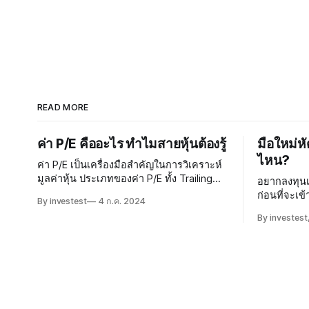
READ MORE
ค่า P/E คืออะไร ทำไมสายหุ้นต้องรู้
มือใหม่ห
ไหน?
ค่า P/E เป็นเครื่องมือสำคัญในการวิเคราะห์
มูลค่าหุ้น ประเภทของค่า P/E ทั้ง Trailing
อยากลงทุนเร
และ Forward มีข้อดีและข้อเสียที่ควร
ก่อนที่จะเข้าสู่การล
By investest
4 ก.ค. 2024
พิจารณา เมื่อนำมาประยุกต์ใช้ในตลาดหุ้น
ตอบให้มือใ
By investest,
ไทย การวิเคราะห์ด้วยความซับซ้อนสามารถ
เสริมสร้างความมั่นใจในการลงทุน การ
บริหารความเสี่ยงเป็นสิ่งจำเป็นในการปกป้อง
ผลประโยชน์ของนักลงทุน