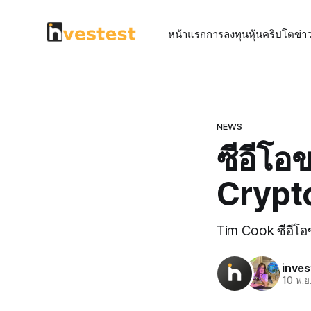
หน้าแรก
การลงทุน
หุ้น
คริปโต
ข่า
NEWS
ซีอีโอ
Crypto
Tim Cook ซีอีโอ
inves
10 พ.ย