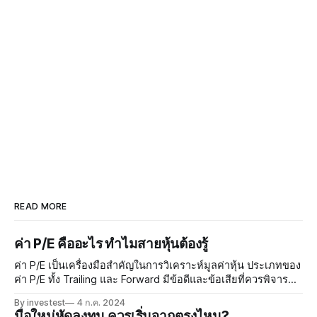
READ MORE
ค่า P/E คืออะไร ทำไมสายหุ้นต้องรู้
ค่า P/E เป็นเครื่องมือสำคัญในการวิเคราะห์มูลค่าหุ้น ประเภทของ
ค่า P/E ทั้ง Trailing และ Forward มีข้อดีและข้อเสียที่ควรพิจารณา
เมื่อนำมาประยุกต์ใช้ในตลาดหุ้นไทย การวิเคราะห์ด้วยความซับ
By investest
4 ก.ค. 2024
ซ้อนสามารถเสริมสร้างความมั่นใจในการลงทุน การบริหารความ
มือใหม่หัดลงทุน ควรเริ่มจากตรงไหน?