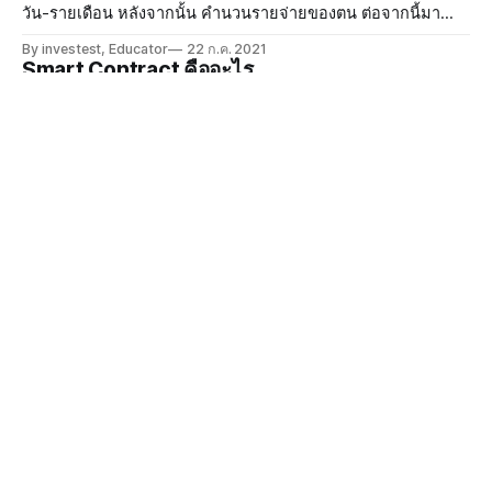
วัน-รายเดือน หลังจากนั้น คำนวนรายจ่ายของตน ต่อจากนี้มา
วิเคราะห์กันบ้าง
By investest, Educator
22 ก.ค. 2021
Smart Contract คืออะไร
Smart contract นั้นเกิดขึ้นมานานแล้วแต่เราพึ่งนำมาใช้ในการ
ช่วยงานต่างๆเพื่อลดกลไกที่ไม่จำเป็นออกไป
By investest, Thossaporn
20 ก.ค. 2021
DeFi คืออะไร ?
DeFi ย่อมาจาก Decentralized Finance ซึ่งเป็นระบบการเงินที่
ไม่มีตัวกลางโดยการนำ smart contact มาใช้แทนตัวกลาง
By investest, Thossaporn
20 ก.ค. 2021
IPO ICO IEO IDO และ IFO คืออะไร มันเหมือนหรือ
ต่างกันยังไงนะ
เรามาทำความรู้จัก IPO IDO IFO ICO IEO ว่ามันแตกต่างกัน
อย่างไร เรามาทำความเข้าใจเจ้า IPO กันก่อนเลย
By investest, Educator
18 ก.ค. 2021
Gas Fee คืออะไร?
Gas Fee คืออะไร? Gas Fee ถ้าเปรียบเทียบคือค่าธรรมเนียมที่
ต้องจ่ายในการทำธุรกรรมใดๆ ใน Cryptocurrency